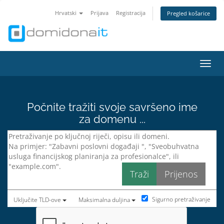
Hrvatski
Prijava
Registracija
Pregled košarice
Preba
Počnite tražiti svoje savršeno ime
za domenu ...
Sigurno pretraživanje
Uključite TLD-ove
Maksimalna duljina