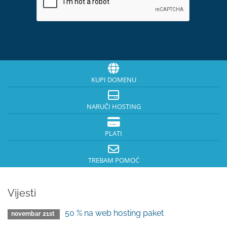
KUPI DOMENU
NARUČI HOSTING
PLATI
TREBAM POMOĆ
Vijesti
50 % na web hosting paket
novembar 21st