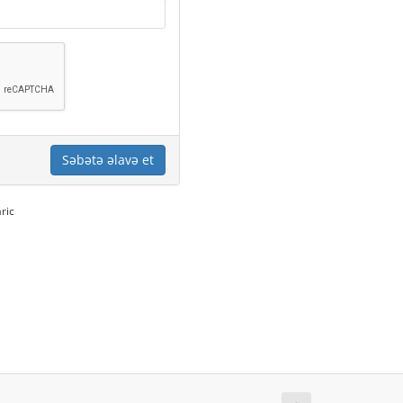
Səbətə əlavə et
ric