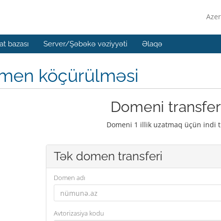
Azer
t bazası
Server/Şəbəkə vəziyyəti
Əlaqə
men köçürülməsi
Domeni transfer
Domeni 1 illik uzatmaq üçün indi t
Tək domen transferi
Domen adı
Avtorizasiya kodu