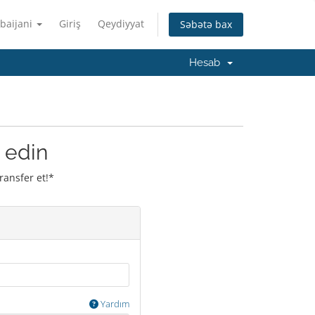
baijani
Giriş
Qeydiyyat
Səbətə bax
Hesab
 edin
ransfer et!*
Yardım