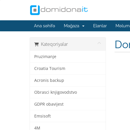
Ana səhifə
Mağaza
Elanlar
Məluma
Do
Kateqoriyalar
Pruzimanje
Croatia Tourism
Acronis backup
Obrasci knjigovodstvo
GDPR obavijest
Emsisoft
4M