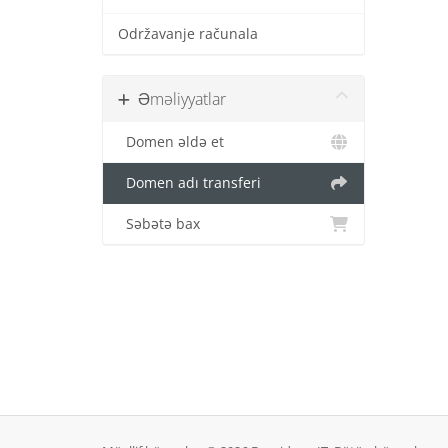
Održavanje računala
Əməliyyatlar
Domen əldə et
Domen adı transferi
Səbətə bax