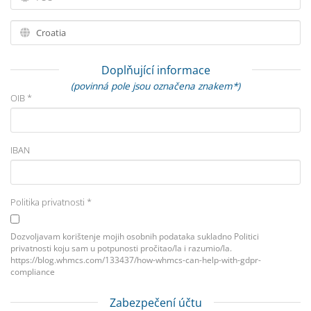
Doplňující informace
(povinná pole jsou označena znakem*)
OIB *
IBAN
Politika privatnosti *
Dozvoljavam korištenje mojih osobnih podataka sukladno Politici
privatnosti koju sam u potpunosti pročitao/la i razumio/la.
https://blog.whmcs.com/133437/how-whmcs-can-help-with-gdpr-
compliance
Zabezpečení účtu