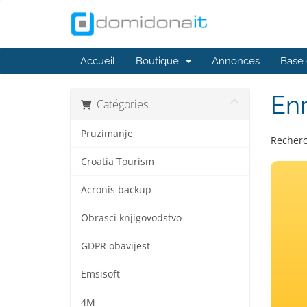
Accueil
Boutique
Annonces
Base 
En
Catégories
Pruzimanje
Recherc
Croatia Tourism
Acronis backup
Obrasci knjigovodstvo
GDPR obavijest
Emsisoft
4M