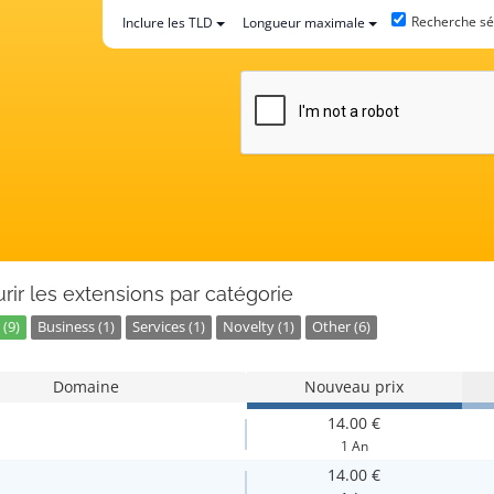
Recherche sé
Inclure les TLD
Longueur maximale
rir les extensions par catégorie
(9)
Business (1)
Services (1)
Novelty (1)
Other (6)
Domaine
Nouveau prix
14.00 €
1 An
14.00 €