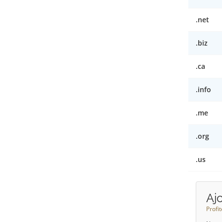
.net
.biz
.ca
.info
.me
.org
.us
Aj
Profi