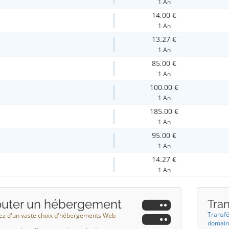
1 An
14.00 €
1 An
13.27 €
1 An
85.00 €
1 An
100.00 €
1 An
185.00 €
1 An
95.00 €
1 An
14.27 €
1 An
outer un hébergement
Tra
Transfé
tez d'un vaste choix d'hébergements Web
domaine