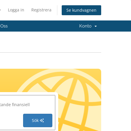
Logga in
Registrera
Se kundvagnen
 Oss
Konto
Sök