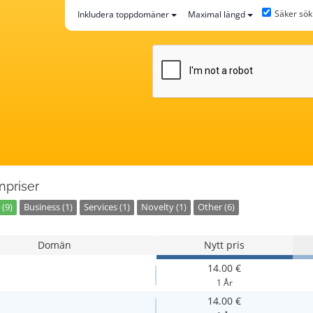
Säker sök
Inkludera toppdomäner
Maximal längd
priser
(9)
Business (1)
Services (1)
Novelty (1)
Other (6)
Domän
Nytt pris
14.00 €
1 År
14.00 €