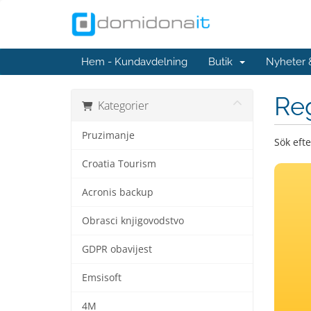
Hem - Kundavdelning
Butik
Nyheter
Re
Kategorier
Pruzimanje
Sök eft
Croatia Tourism
Acronis backup
Obrasci knjigovodstvo
GDPR obavijest
Emsisoft
4M