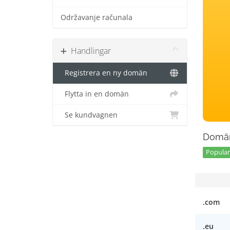
Održavanje računala
Handlingar
Registrera en ny domän
Flytta in en domän
Se kundvagnen
Domän
Popular 
.com
.eu