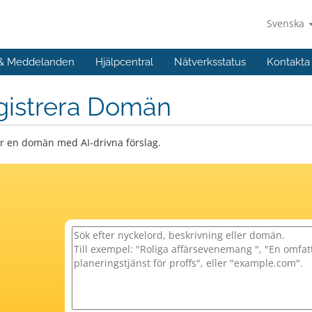
Svenska
 & Meddelanden
Hjälpcentral
Nätverksstatus
Kontakta
gistrera Domän
er en domän med AI-drivna förslag.