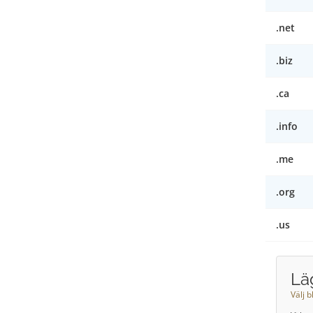
.net
.biz
.ca
.info
.me
.org
.us
Läg
Välj b