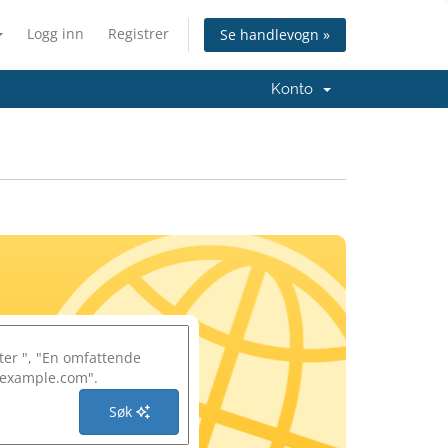
Logg inn
Registrer
Se handlevogn »
Konto
Søk