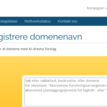
Norwegian
skapsbase
Nettverksstatus
Kontakt oss
gistrere domenenavn
er et domene med AI-drevne forslag.