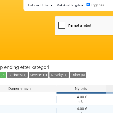
Trygt søk
Inkluder TLD-er
Maksimal lengde
p ending etter kategori
(9)
Business (1)
Services (1)
Novelty (1)
Other (6)
Domenenavn
Ny pris
14.00 €
1 År
14.00 €