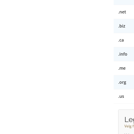
.net
.biz
.ca
.info
.me
.org
.us
Le
Velg f