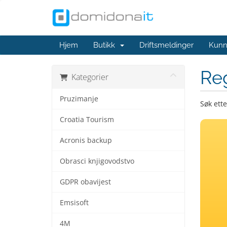
Hjem
Butikk
Driftsmeldinger
Kunn
Re
Kategorier
Pruzimanje
Søk ett
Croatia Tourism
Acronis backup
Obrasci knjigovodstvo
GDPR obavijest
Emsisoft
4M