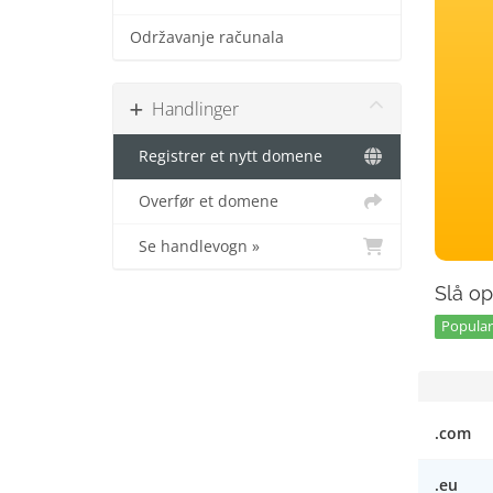
Održavanje računala
Handlinger
Registrer et nytt domene
Overfør et domene
Se handlevogn »
Slå op
Popular 
.com
.eu