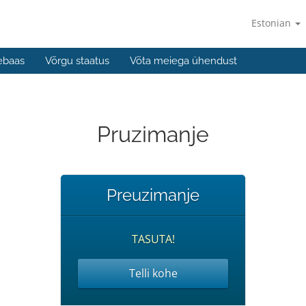
Estonian
ebaas
Võrgu staatus
Võta meiega ühendust
Pruzimanje
Preuzimanje
TASUTA!
Telli kohe