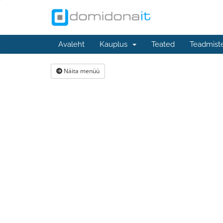
Avaleht
Kauplus
Teated
Teadmist
Näita menüü